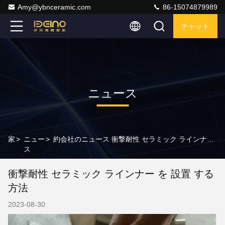
Amy@ybnceramic.com
86-15074879989
チャット
ニュース
家
>
ニュー
>
約会社のニュース 衝撃耐性 セラミック ラインナー を 設置 する 方法
ス
衝撃耐性 セラミック ラインナー を 設置 する
方法
2023-08-30