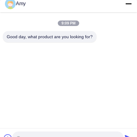
Amy
送りなさい
9:09 PM
Good day, what product are you looking for?
Hunan Yibeinuo New Material Co., Ltd.
Amy@ybnceramic.com
86-15074879989
2号 清元南路 ラングリ工業公園 チャンシャ県 湖南省
中国の良質 耐久力のある陶磁器の管 製造者。版権の© 2023-