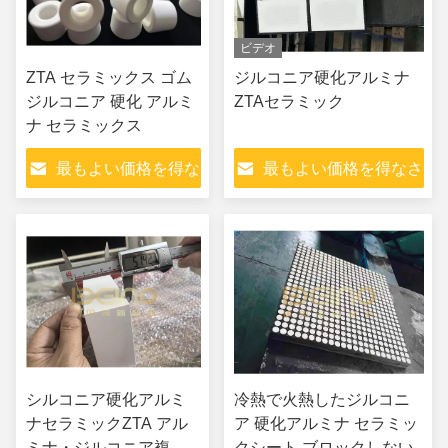
ビデオ
ZTA セラミックス ゴム
ジルコニア硬化アルミナ
ジルコニア 硬化 アルミ
ZTAセラミック
ナ セラミックス
最もよい価格を得な
最もよい価格を得なさ
さい
い
シルコニア硬化アルミ
冷熱で火熱したジルコニ
ナセラミックZTA アル
ア 硬化アルミナ セラミッ
ミナ・ジルコニア複合
クシート ブロックしない