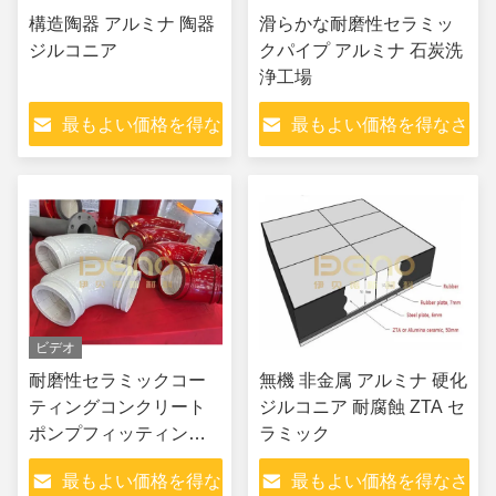
構造陶器 アルミナ 陶器
滑らかな耐磨性セラミッ
ジルコニア
クパイプ アルミナ 石炭洗
浄工場
最もよい価格を得な
最もよい価格を得なさ
さい
い
ビデオ
耐磨性セラミックコー
無機 非金属 アルミナ 硬化
ティングコンクリート
ジルコニア 耐腐蝕 ZTA セ
ポンプフィッティング
ラミック
アルミナセラミックコ
最もよい価格を得な
最もよい価格を得なさ
ーティングコンクリー