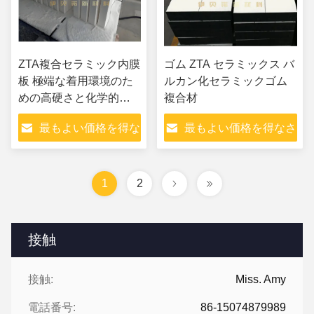
ZTA複合セラミック内膜
ゴム ZTA セラミックス バ
板 極端な着用環境のた
ルカン化セラミックゴム
めの高硬さと化学的安
複合材
定性
最もよい価格を得な
最もよい価格を得なさ
さい
い
1
2
接触
接触:
Miss. Amy
電話番号:
86-15074879989