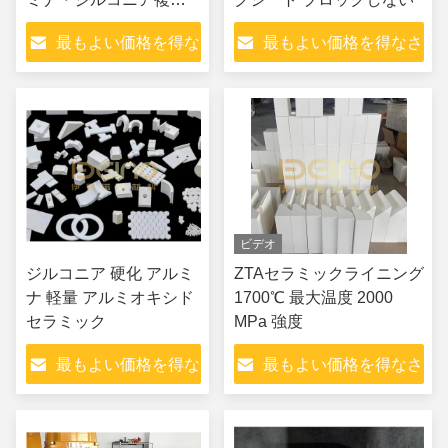
材料 高硬さ及び衝撃耐
最もよい価格を得な
最もよい価格を得なさ
性
さい
い
ビデオ
ジルコニア 硬化 アルミ
ZTAセラミックライニング
ナ 軽量 アルミオキシド
1700℃ 最大温度 2000
セラミック
MPa 強度
最もよい価格を得な
最もよい価格を得なさ
さい
い