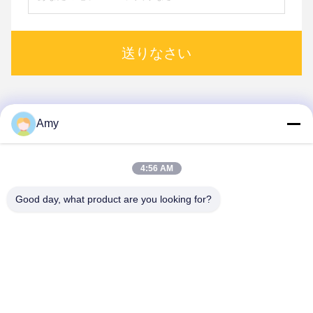
送りなさい
Amy
1
2
4:56 AM
Good day, what product are you looking for?
Hunan Yibeinuo New Material Co., Ltd.
Amy@ybnceramic.com