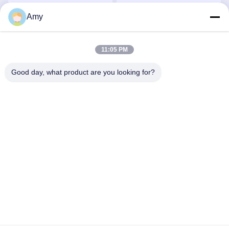
ルコニア 硬化 アルミナ セ
グ 1700℃ 最大温度 2000
Amy
ラミックス
MPa 強度
なさ
最もよい価格を得なさ
最もよい価格を得な
11:05 PM
い
い
Good day, what product are you looking for?
Hunan Yibeinuo New Material Co., Ltd.
Amy@ybnceramic.com
86-15074879989
2号 清元南路 ラングリ工業公園 チャンシャ県 湖南省