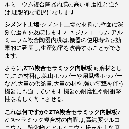
ルミニウム複合陶器内膜の高い耐磨性と強さ
は,理想的な選択になります.
シメント工場:
シメント工場の材料は,壁面に深
刻な磨きを及ぼします.ZTA ジルコニウム アル
ミニウム複合陶器内膜は,機器の使用寿命を効
果的に延長し,生産効率を改善することができ
ます.
さらに,
ZTA複合セラミック内膜板
耐磨材とし
て,この材料は,鉱山ホッパーや扇風機ホッパー
など,大量の供給量,大量の材料,強い衝撃を伴う
機器にも適しています.機器の耐磨性や耐衝撃
性を著しく向上させる.
これは何ですか?
ZTA複合セラミック内膜板
?
ZTAセラミック複合材の内膜は,高純度ジルコ
ニウム二酸化物とアルミニウム粉末を主な原