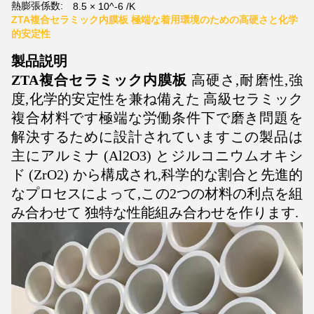
熱膨張係数:
8.5 × 10^-6 /K
ZTA複合セラミック内膜板 極端な着用環境のための高硬さと化学
的安定性
製品説明
ZTA複合セラミック内膜板
高硬さ,耐磨性,強
度,化学的安定性を兼ね備えた 高級セラミック
複合材料です極端な労働条件下で磨き問題を
解決するために設計されていますこの製品は
主にアルミナ (Al2O3) とジルコニウムオキシ
ド (ZrO2) から構成され,科学的な割合と先進的
なプロセスによって,この2つの材料の利点を組
み合わせて 独特な性能組み合わせを作ります.