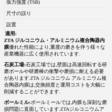
張力強度 (TSB)
尺寸の誤り
設置
適用:
ZTA ジルコニウム・アルミニウム複合陶器内
膜
優れた性能により,重度の磨きを伴う様々な
産業機器に広く使用されています.
石炭工場:
石炭工場では,壁面は高速回転する研
磨ボールや研磨棒の衝撃や磨損に耐える必要
があります.ZTA ジルコニウム アルミニウム複
合陶器内膜は,交換頻度と運用コストを大幅に
削減することができます.
ボールミル:
ボールミールでは,内膜も深刻な磨
損問題に直面しています.ZTAジルコニウムア