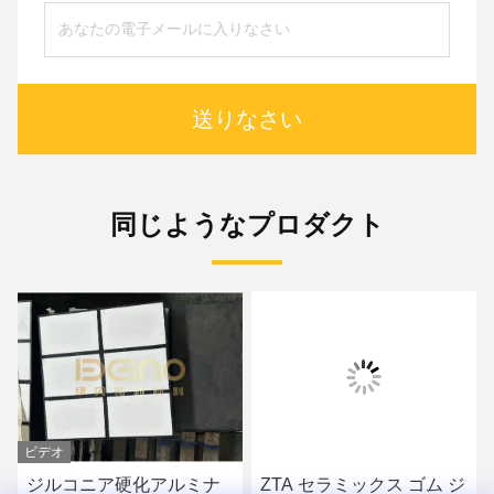
送りなさい
同じようなプロダクト
ビデオ
ナ
ZTA セラミックス ゴム ジ
ZTAセラミックライニン