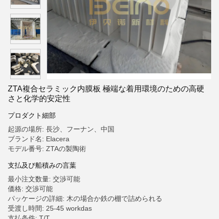
ZTA複合セラミック内膜板 極端な着用環境のための高硬
さと化学的安定性
プロダクト細部
起源の場所: 長沙、フーナン、中国
ブランド名: Elacera
モデル番号: ZTAの製陶術
支払及び船積みの言葉
最小注文数量: 交渉可能
価格: 交渉可能
パッケージの詳細: 木の場合か鉄の棚で詰められる
受渡し時間: 25-45 workdas
支払条件: T/T