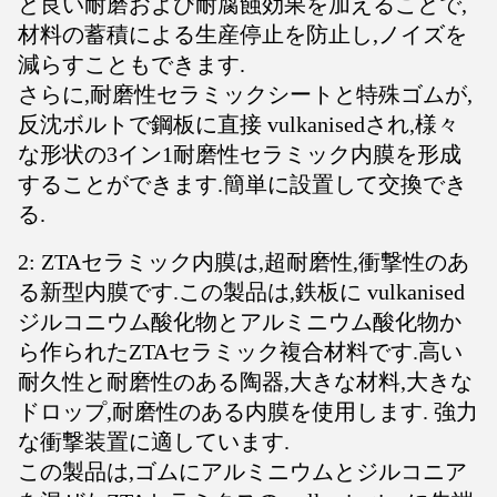
と良い耐磨および耐腐蝕効果を加えることで,
材料の蓄積による生産停止を防止し,ノイズを
減らすこともできます.
さらに,耐磨性セラミックシートと特殊ゴムが,
反沈ボルトで鋼板に直接 vulkanisedされ,様々
な形状の3イン1耐磨性セラミック内膜を形成
することができます.簡単に設置して交換でき
る.
2: ZTAセラミック内膜は,超耐磨性,衝撃性のあ
る新型内膜です.この製品は,鉄板に vulkanised
ジルコニウム酸化物とアルミニウム酸化物か
ら作られたZTAセラミック複合材料です.高い
耐久性と耐磨性のある陶器,大きな材料,大きな
ドロップ,耐磨性のある内膜を使用します. 強力
な衝撃装置に適しています.
この製品は,ゴムにアルミニウムとジルコニア