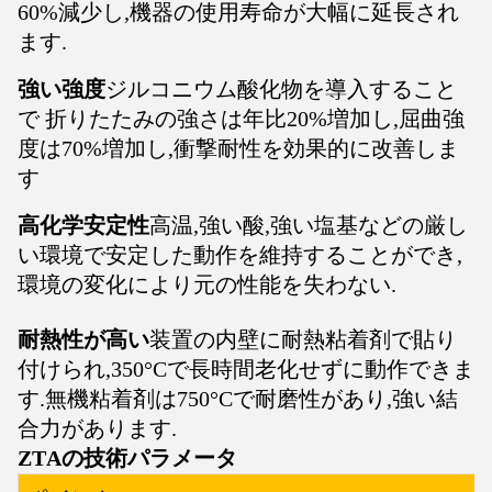
60%減少し,機器の使用寿命が大幅に延長され
ます.
強い強度
ジルコニウム酸化物を導入すること
で 折りたたみの強さは年比20%増加し,屈曲強
度は70%増加し,衝撃耐性を効果的に改善しま
す
高化学安定性
高温,強い酸,強い塩基などの厳し
い環境で安定した動作を維持することができ,
環境の変化により元の性能を失わない.
耐熱性が高い
装置の内壁に耐熱粘着剤で貼り
付けられ,350°Cで長時間老化せずに動作できま
す.無機粘着剤は750°Cで耐磨性があり,強い結
合力があります.
ZTAの技術パラメータ