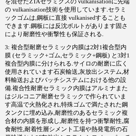
を混ぜたZTAセラミクスの vulkanisationに先端
の vulkanisation技術を使用しています.セラミ
ックゴムは,鋼板に直接 vulkanisedすることも
できます.鋼板には反沈ボルトがあります固さ
により耐磨性や衝撃性も保証される.
3: 複合型耐磨セラミック内膜は2対1複合型内
膜 (セラミック+ゴム,セラミック+鋼板) と3対1
複合型内膜に分けられる.サイロの耐磨に広く
使用されています石炭輸送,灰放出システム,材
料輸送およびバッチシステムにおける他の設
備.複合性耐磨セラミック内膜はアルミナまた
はジルコニア耐磨セラミックで作られていま
す高温で火熱化され,特殊ゴムで満たされた鋼
タンクに埋め込み,耐磨性のあるセラミック複
合材の内膜を形成し,耐磨性を持つ衝撃耐性,腐
食耐性,耐着性層シメント工場や熱発電所の石